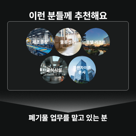
이런 분들께 추천해요
제조공장
물류센터
호텔·리조트
프랜차이즈
급식시설
본사
폐기물 업무를 맡고 있는 분